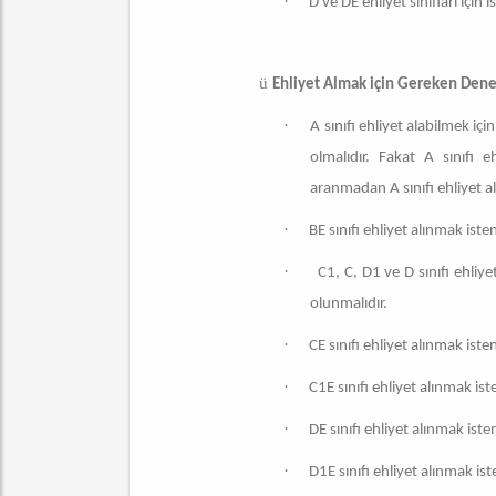
·
D ve DE ehliyet sınıfları içi
ü
Ehliyet Almak için Gereken Den
·
A sınıfı ehliyet alabilmek içi
olmalıdır. Fakat A sınıfı
aranmadan A sınıfı ehliyet a
·
BE sınıfı ehliyet alınmak iste
·
C1, C, D1 ve D sınıfı ehliy
olunmalıdır.
·
CE sınıfı ehliyet alınmak iste
·
C1E sınıfı ehliyet alınmak is
·
DE sınıfı ehliyet alınmak ist
·
D1E sınıfı ehliyet alınmak is