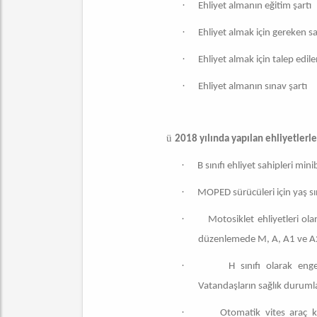
·
Ehliyet almanın eğitim şartı
·
Ehliyet almak için gereken sağ
·
Ehliyet almak için talep edilen
·
Ehliyet almanın sınav şartı
ü
2018 yılında yapılan ehliyetlerle 
·
B sınıfı ehliyet sahipleri m
·
MOPED sürücüleri için yaş sını
·
Motosiklet ehliyetleri ol
düzenlemede M, A, A1 ve A2 s
·
H sınıfı olarak enge
Vatandaşların sağlık durumlar
·
Otomatik vites araç ku