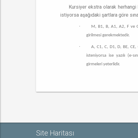
Kursiyer ekstra olarak herhangi b
istiyorsa aşağıdaki şartlara göre sı
·
M, B1, B, A1, A2, F ve G 
girilmesi gerekmektedir.
·
A, C1, C, D1, D, BE, CE, 
isteniyorsa ise yazılı (e-
girmeleri yeterlidir.
Site Haritası