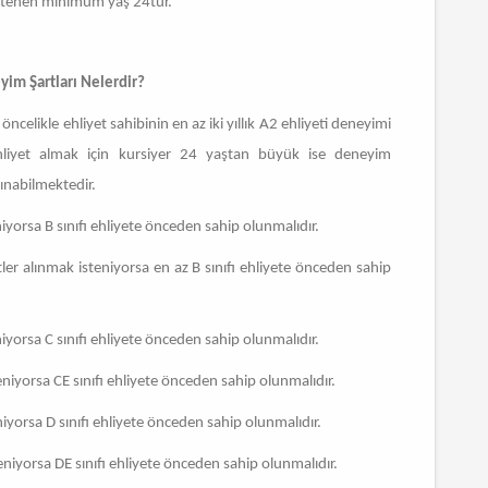
n istenen minimum yaş 24tür.
eyim Şartları Nelerdir?
n öncelikle ehliyet sahibinin en az iki yıllık A2 ehliyeti deneyimi
 ehliyet almak için kursiyer 24 yaştan büyük ise deneyim
lınabilmektedir.
niyorsa B sınıfı ehliyete önceden sahip olunmalıdır.
etler alınmak isteniyorsa en az B sınıfı ehliyete önceden sahip
niyorsa C sınıfı ehliyete önceden sahip olunmalıdır.
teniyorsa CE sınıfı ehliyete önceden sahip olunmalıdır.
eniyorsa D sınıfı ehliyete önceden sahip olunmalıdır.
teniyorsa DE sınıfı ehliyete önceden sahip olunmalıdır.