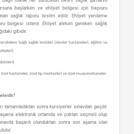
 bağlı olarak her sürücünün belirli sağlık şartlarını
rsuna başlarken ve ehliyet belgesi için başvuru
lınan sağlık raporu teslim edilir. Ehliyet yenileme
ru belgesi istenir. Ehliyet alırken gereken sağlık
ıdaki gibidir:
rsitelere bağlı sağlık tesisleri (devlet hastaneleri, eğitim ve
ülteleri)
ekimleri)
ı özel hastaneler, özel tıp merkezleri ve özel muayenehaneler
nelerdir?
arı tamamladıktan sonra kursiyerler sınavdan geçilir.
lk aşama elektronik ortamda ve çoktan seçmeli olup
 sınavda başarılı olunduktan sonra son aşama olan
tulur.