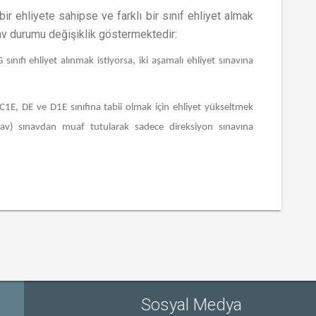
ir ehliyete sahipse ve farklı bir sınıf ehliyet almak
nav durumu değişiklik göstermektedir:
sınıfı ehliyet alınmak istiyorsa, iki aşamalı ehliyet sınavına
C1E, DE ve D1E sınıfına tabii olmak için ehliyet yükseltmek
sınav) sınavdan muaf tutularak sadece direksiyon sınavına
Sosyal Medya