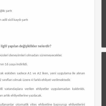
lık şartı
 adli sicil kaydı şartı
ilgili yapılan değişiklikler nelerdir?
inibüsleri deneyimleri olmadan süremeyecekler.
rı 16 yaşa indirildi.
arak eskiden sadece A1 ve A2 iken, yeni uygulama ile alınan
ınıfları olmak üzere 4 farklı ehliyet verilmektedir.
lli vatandaşlara verilen ehliyetler uygulamadan kaldırıldı.
ı artık ehliyetlerine yazılacak.
llananlar otomatik vites ehliyetine başvurup ehliyetlerini