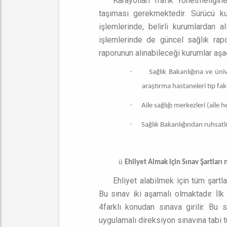
Karayolları Trafik Yönetmeliğine
taşıması gerekmektedir. Sürücü ku
işlemlerinde, belirli kurumlardan a
işlemlerinde de güncel sağlık rapo
raporunun alınabileceği kurumlar aşağ
·
Sağlık Bakanlığına ve ünive
araştırma hastaneleri tıp fak
·
Aile sağlığı merkezleri (aile h
·
Sağlık Bakanlığından ruhsatl
ü
Ehliyet Almak için Sınav Şartları 
Ehliyet alabilmek için tüm şartl
Bu sınav iki aşamalı olmaktadır. İ
4farklı konudan sınava girilir. Bu
uygulamalı direksiyon sınavına tabi tu