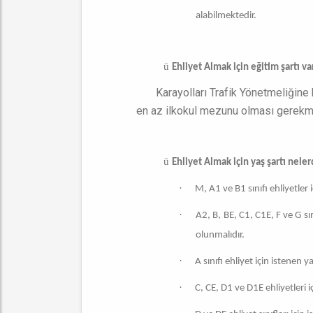
alabilmektedir.
ü
Ehliyet Almak için eğitim şartı va
Karayolları Trafik Yönetmeliğine 
en az ilkokul mezunu olması gerekm
ü
Ehliyet Almak için yaş şartı neler
·
M, A1 ve B1 sınıfı ehliyetler 
·
A2, B, BE, C1, C1E, F ve G sı
olunmalıdır.
·
A sınıfı ehliyet için istenen ya
·
C, CE, D1 ve D1E ehliyetleri i