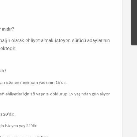
r mıdır?
bağlı olarak ehliyet almak isteyen sürücü adaylarının
ektedir.
dir?
için istenen minimum yaş sınırı 16’dır.
nıfı ehliyetler için 18 yaşınızı doldurup 19 yaşından gün alıyor
ş 20’dir..
çin isteyen yaş 21’dir.