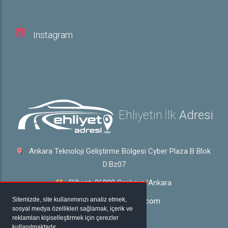
Instagram
Ehliyetin İlk
Adresi
Ankara Teknoloji Geliştirme Bölgesi Cyber Plaza B Blok
D:Bz07
Bilkent, 06800 Çankaya/Ankara
Sitemizde, site kullanımınızı analiz etmek,
bilgi@ehliyetadresi.com
sosyal medya özellikleri sağlamak, içerik ve
reklamları kişiselleştirmek için çerezler
444 0 940
kullanılmaktadır.