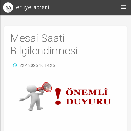
ehliyet
adresi
ea
Mesai Saati
Bilgilendirmesi
22.4.2025 16:14:25