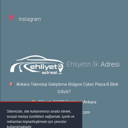
Instagram
Ehliyetin İlk
Adresi
Ankara Teknoloji Geliştirme Bölgesi Cyber Plaza B Blok
D:Bz07
Bilkent, 06800 Çankaya/Ankara
Sitemizde, site kullanımınızı analiz etmek,
bilgi@ehliyetadresi.com
sosyal medya özellikleri sağlamak, içerik ve
reklamları kişiselleştirmek için çerezler
444 0 940
kullanılmaktadır.