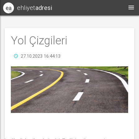
ehliyet
adresi
ea
Yol Çizgileri
27.10.2023 16:44:13